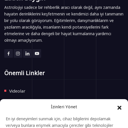
Astrolojiyi sadece bir rehberlik aracı olarak değil, aynı zamanda
hayatın derinliklerini keşfetmenin ve kendimizi daha iyi tanımanın
bir yolu olarak görüyorum. Eğitimlerim, danışmanlıklarım ve
yazılarım aracılığıyla, insanların kendi potansiyellerini fark
etmelerine ve daha dengeli bir hayat kurmalarına yardımcı
olmayı amaçlıyorum.
Önemli Linkler
Videolar
Eğitimler
İzinleri Yönet
Blog
En iyi deneyimleri sunmak için, cihaz bilgilerini depolamak
İletişim
ve/veya bunlara erişmek amacıyla çerezler gibi teknolojiler