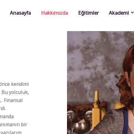
Anasayfa
Hakkımızda
Eğitimler
Akademi
 önce kendimi
 Bu yolculuk,
i, Finansal
di.
zamanda
tanımanın bir
 yazılarım