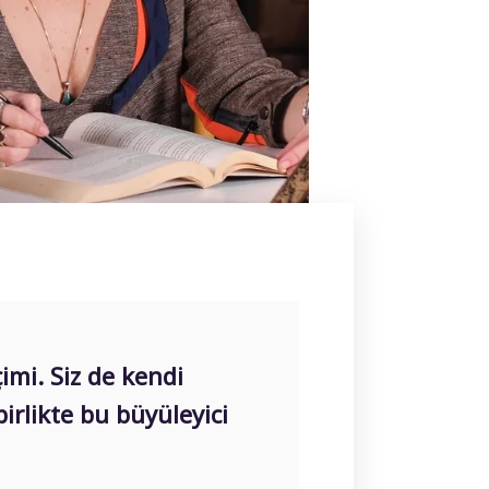
imi. Siz de kendi
birlikte bu büyüleyici