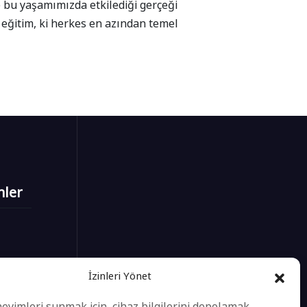
e bu yaşamımızda etkilediği gerçeği
r eğitim, ki herkes en azından temel
mler
İzinleri Yönet
neyimleri sunmak için, cihaz bilgilerini depolamak