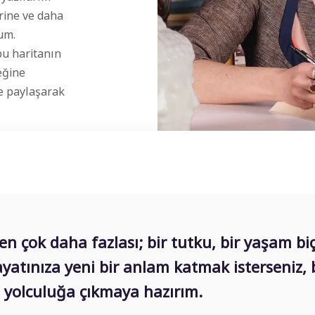
erine ve daha
um.
bu haritanın
eğine
le paylaşarak
en çok daha fazlası; bir tutku, bir yaşam biç
hayatınıza yeni bir anlam katmak isterseniz, 
yolculuğa çıkmaya hazırım.