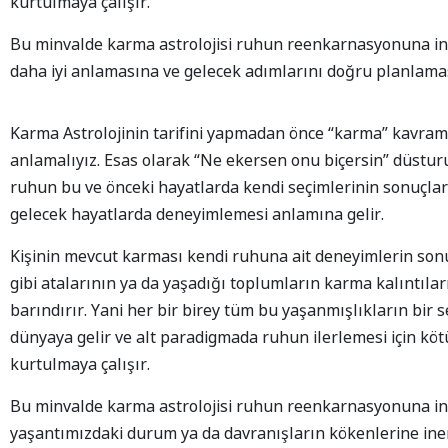
kurtulmaya çalışır.
Bu minvalde karma astrolojisi ruhun reenkarnasyonuna ina
daha iyi anlamasına ve gelecek adımlarını doğru planlamas
Karma Astrolojinin tarifini yapmadan önce “karma” kavramı
anlamalıyız. Esas olarak “Ne ekersen onu biçersin” düstu
ruhun bu ve önceki hayatlarda kendi seçimlerinin sonuçları
gelecek hayatlarda deneyimlemesi anlamına gelir.
Kişinin mevcut karması kendi ruhuna ait deneyimlerin so
gibi atalarının ya da yaşadığı toplumların karma kalıntıla
barındırır. Yani her bir birey tüm bu yaşanmışlıkların bir 
dünyaya gelir ve alt paradigmada ruhun ilerlemesi için kö
kurtulmaya çalışır.
Bu minvalde karma astrolojisi ruhun reenkarnasyonuna in
yaşantımızdaki durum ya da davranışların kökenlerine ine