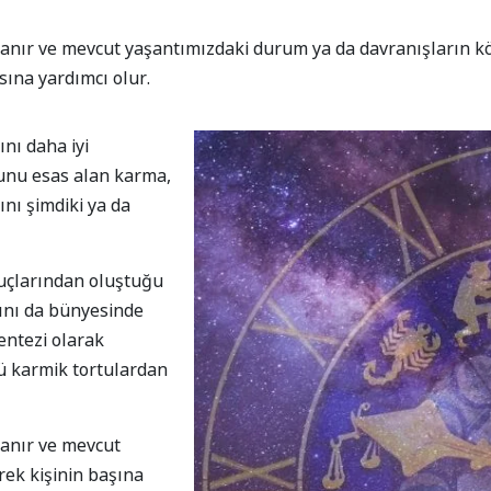
nır ve mevcut yaşantımızdaki durum ya da davranışların kök
ına yardımcı olur.
nı daha iyi
runu esas alan karma,
nı şimdiki ya da
nuçlarından oluştuğu
rını da bünyesinde
sentezi olarak
tü karmik tortulardan
anır ve mevcut
rek kişinin başına