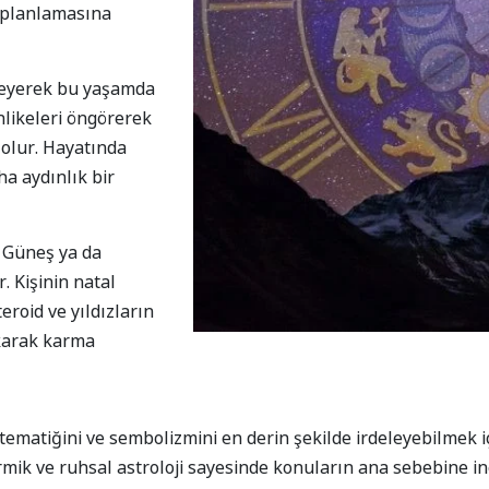
u planlamasına
deleyerek bu yaşamda
hlikeleri öngörerek
olur. Hayatında
ha aydınlık bir
n Güneş ya da
 Kişinin natal
eroid ve yıldızların
ıkarak karma
ematiğini ve sembolizmini en derin şekilde irdeleyebilmek i
rmik ve ruhsal astroloji sayesinde konuların ana sebebine i