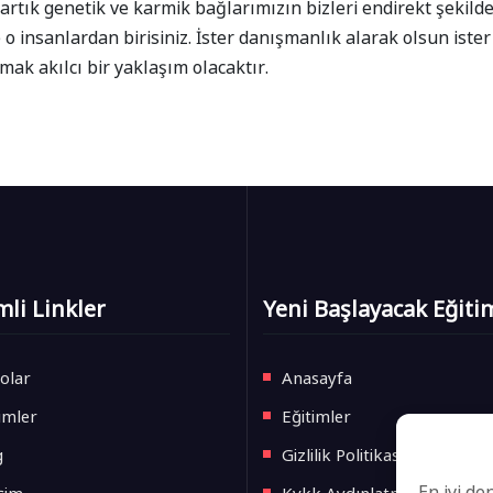
 artık genetik ve karmik bağlarımızın bizleri endirekt şekild
 o insanlardan birisiniz. İster danışmanlık alarak olsun iste
mak akılcı bir yaklaşım olacaktır.
li Linkler
Yeni Başlayacak Eğiti
olar
Anasayfa
imler
Eğitimler
g
Gizlilik Politikası
En iyi de
işim
Kvkk Aydınlatma Metni