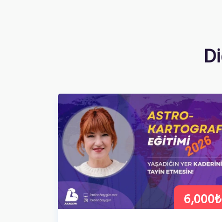
Di
6,000₺