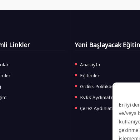
li Linkler
Yeni Başlayacak Eğiti
olar
Anasayfa
imler
Eğitimler
g
Gizlilik Politikası
işim
Kvkk Aydınlatma Metni
En iyi de
Çerez Aydınlatma Metni
ve/veya b
kullanıyo
gezinme d
işlememi