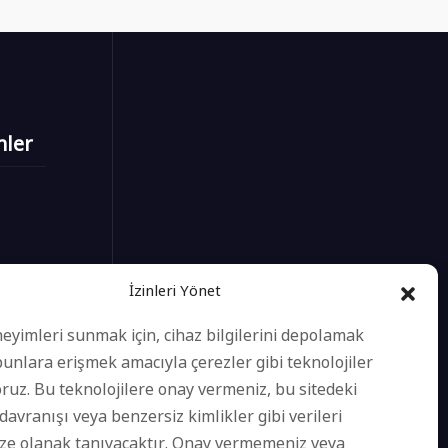
mler
İzinleri Yönet
neyimleri sunmak için, cihaz bilgilerini depolamak
unlara erişmek amacıyla çerezler gibi teknolojiler
ruz. Bu teknolojilere onay vermeniz, bu sitedeki
avranışı veya benzersiz kimlikler gibi verileri
ze olanak tanıyacaktır. Onay vermemeniz veya