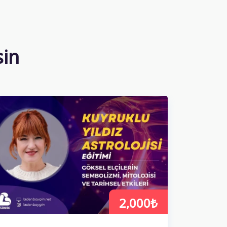
sin
2,000₺