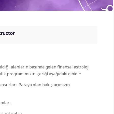
tructor
dığı alanların başında gelen finansal astroloji
ylık programımızın içeriği aşağıdaki gibidir:
unsurları. Paraya olan bakış açımızın
amları.
el anlamları.