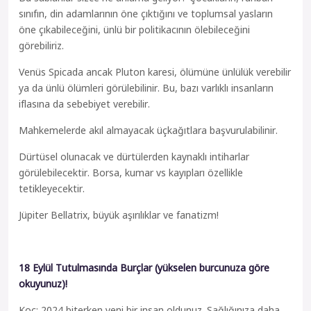
sınıfın, din adamlarının öne çıktığını ve toplumsal yasların
öne çıkabileceğini, ünlü bir politikacının ölebileceğini
görebiliriz.
Venüs Spicada ancak Pluton karesi, ölümüne ünlülük verebilir
ya da ünlü ölümleri görülebilinir. Bu, bazı varlıklı insanların
iflasına da sebebiyet verebilir.
Mahkemelerde akıl almayacak üçkağıtlara başvurulabilinir.
Dürtüsel olunacak ve dürtülerden kaynaklı intiharlar
görülebilecektir. Borsa, kumar vs kayıpları özellikle
tetikleyecektir.
Jüpiter Bellatrix, büyük aşırılıklar ve fanatizm!
18 Eylül Tutulmasında Burçlar (yükselen burcunuza göre
okuyunuz)!
Koç: 2024 biterken yeni bir insan oldunuz. Sağlığınıza daha