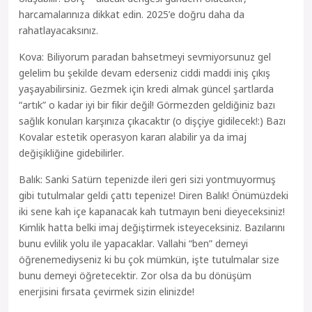
harcamalarınıza dikkat edin. 2025’e doğru daha da
rahatlayacaksınız.
Kova: Biliyorum paradan bahsetmeyi sevmiyorsunuz gel
gelelim bu şekilde devam ederseniz ciddi maddi iniş çıkış
yaşayabilirsiniz. Gezmek için kredi almak güncel şartlarda
“artık” o kadar iyi bir fikir değil! Görmezden geldiğiniz bazı
sağlık konuları karşınıza çıkacaktır (o dişçiye gidilecek!:) Bazı
Kovalar estetik operasyon kararı alabilir ya da imaj
değişikliğine gidebilirler.
Balık: Sanki Satürn tepenizde ileri geri sizi yontmuyormuş
gibi tutulmalar geldi çattı tepenize! Diren Balık! Önümüzdeki
iki sene kah içe kapanacak kah tutmayın beni dieyeceksiniz!
Kimlik hatta belki imaj değiştirmek isteyeceksiniz. Bazılarını
bunu evlilik yolu ile yapacaklar. Vallahi “ben” demeyi
öğrenemediyseniz ki bu çok mümkün, işte tutulmalar size
bunu demeyi öğretecektir. Zor olsa da bu dönüşüm
enerjisini fırsata çevirmek sizin elinizde!