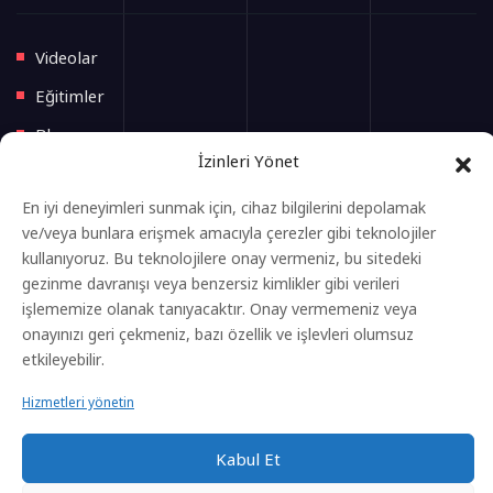
Videolar
Eğitimler
Blog
İzinleri Yönet
İletişim
En iyi deneyimleri sunmak için, cihaz bilgilerini depolamak
Yeni Başlayacak Eğitimler
ve/veya bunlara erişmek amacıyla çerezler gibi teknolojiler
kullanıyoruz. Bu teknolojilere onay vermeniz, bu sitedeki
gezinme davranışı veya benzersiz kimlikler gibi verileri
Anasayfa
işlememize olanak tanıyacaktır. Onay vermemeniz veya
onayınızı geri çekmeniz, bazı özellik ve işlevleri olumsuz
Eğitimler
etkileyebilir.
Gizlilik Politikası
Hizmetleri yönetin
Kvkk Aydınlatma Metni
Çerez Aydınlatma Metni
Kabul Et