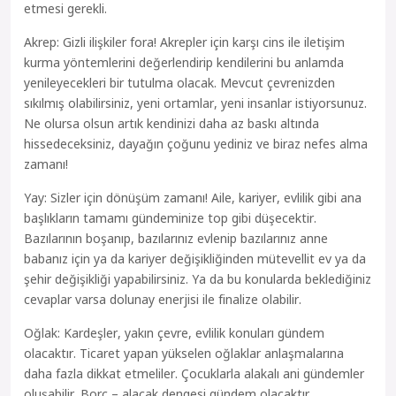
etmesi gerekli.
Akrep: Gizli ilişkiler fora! Akrepler için karşı cins ile iletişim
kurma yöntemlerini değerlendirip kendilerini bu anlamda
yenileyecekleri bir tutulma olacak. Mevcut çevrenizden
sıkılmış olabilirsiniz, yeni ortamlar, yeni insanlar istiyorsunuz.
Ne olursa olsun artık kendinizi daha az baskı altında
hissedeceksiniz, dayağın çoğunu yediniz ve biraz nefes alma
zamanı!
Yay: Sizler için dönüşüm zamanı! Aile, kariyer, evlilik gibi ana
başlıkların tamamı gündeminize top gibi düşecektir.
Bazılarının boşanıp, bazılarınız evlenip bazılarınız anne
babanız için ya da kariyer değişikliğinden mütevellit ev ya da
şehir değişikliği yapabilirsiniz. Ya da bu konularda beklediğiniz
cevaplar varsa dolunay enerjisi ile finalize olabilir.
Oğlak: Kardeşler, yakın çevre, evlilik konuları gündem
olacaktır. Ticaret yapan yükselen oğlaklar anlaşmalarına
daha fazla dikkat etmeliler. Çocuklarla alakalı ani gündemler
oluşabilir. Borç – alacak dengesi gündem olacaktır,