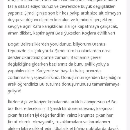
fazla dikkat ediyorsunuz ve çevrenizde büyük değişiklikler
yaptınız. Şimdi içinize son bir kez bakıp artık size ait olmayan
duygu ve düşüncelerden kurtulun ve kendinizi gerçekten
sevgiye açın! Kafa karışıklıkları sizi içe kapatmaya çalışacak,
aman dikkat, kapılmayın! Bazı yükselen Koçlara evlilik var!
Boğa: Belirsizliklerden yoruldunuz, biliyorum! Uranüs
tepenizde sizi çok yordu. Şimdi tüm bu olanlardan nasıl
dersler çıkarttınız görme zamanı. Bazılarınız çevre
değişikliğine giderken bazılarınız da bunu evlilik yoluyla
yapabilecekler. Kariyerde ve hayata bakış açınızda
zorlanmalar yaşayabilirsiniz. Dönüşümün içeriden başladığını
artık öğrendiniz! Bu tutulma dönüşümünüzü tamamlamaya
geliyor!
İkizler: Aşk ve kariyer konularında artık hızlanıyorsunuz! Bol
bol flört edeceksiniz  Şanslı bir dönemdesiniz, karşınıza
çıkan fırsatları iyi değerlendirin! Yalnız karşınıza çıkan her
fırsat olumlu olmayabilir, tuzaklamalara ve kararlarınızı
alırken kibire dikkat edin. Ukalalık ettiğiniz noktalarda dayak