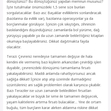
dönüştünüz? Bu dönüştüğünüz yapıdan memnun musunuz?
İşte tutulmalar önümüzdeki 1,5 sene size bunları
sorgulatacaklar. Bazı asc Başaklar evliliklerini sonlandıracak
(bazılarına da evlilik var), bazılarına operasyonlar ya da
borçlanmalar görülüyor. İçinizin çok sıkıştığını, zihninizin
baskılandığını düşündüğünüz zamanlarda bol yürüme, dağ
yürüyüşü yapabilir ya da uzun zamandır beklettiğiniz kitapları
okumaya başlayabilirsiniz. Dikkat dağıtmakta fayda
olacaktır.
Terazi: Çevreniz neredeyse tamamen değişse de hala
kendini ele vermemiş bazı kişilerin arkanızdan çevirdiği işleri
duyabilir, çevrenizdeki dönüşümü tamamlama fırsatı
yakalayabilirsiniz. Maddi anlamda rahatlıyorsunuz ancak
sağlığa dikkat! İçinize atıp atıp üzerinde durmadığınız
üzüntüleriniz ani sağlık problemleri olarak karşınıza çıkabilir.
Bazı Teraziler ise uzun zamandır bekledikleri fırsatları
yakalayacaklar ve büyük bir ivme ile tamamen değişecek,
yaşam kalitelerini artırma fırsatı bulacaklar… Yine de ortam
buğulu, tüm burçların karar alırken aldanma riskine dikkat