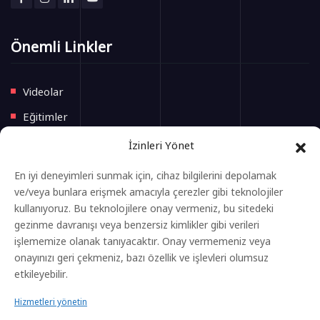
Önemli Linkler
Videolar
Eğitimler
Blog
İzinleri Yönet
İletişim
En iyi deneyimleri sunmak için, cihaz bilgilerini depolamak
ve/veya bunlara erişmek amacıyla çerezler gibi teknolojiler
Yeni Başlayacak Eğitimler
kullanıyoruz. Bu teknolojilere onay vermeniz, bu sitedeki
gezinme davranışı veya benzersiz kimlikler gibi verileri
işlememize olanak tanıyacaktır. Onay vermemeniz veya
Anasayfa
onayınızı geri çekmeniz, bazı özellik ve işlevleri olumsuz
etkileyebilir.
Eğitimler
Gizlilik Politikası
Hizmetleri yönetin