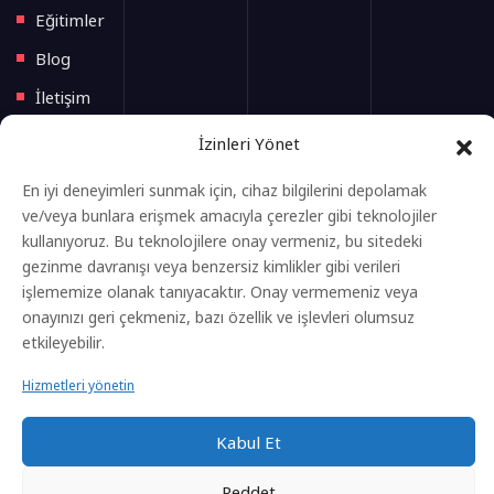
Eğitimler
Blog
İletişim
İzinleri Yönet
Yeni Başlayacak Eğitimler
En iyi deneyimleri sunmak için, cihaz bilgilerini depolamak
ve/veya bunlara erişmek amacıyla çerezler gibi teknolojiler
Anasayfa
kullanıyoruz. Bu teknolojilere onay vermeniz, bu sitedeki
Eğitimler
gezinme davranışı veya benzersiz kimlikler gibi verileri
işlememize olanak tanıyacaktır. Onay vermemeniz veya
Gizlilik Politikası
onayınızı geri çekmeniz, bazı özellik ve işlevleri olumsuz
Kvkk Aydınlatma Metni
etkileyebilir.
Çerez Aydınlatma Metni
Hizmetleri yönetin
Kabul Et
Reddet