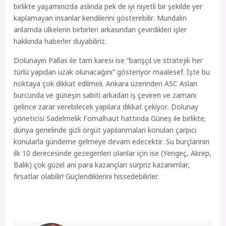
birlikte yaşamınızda aslında pek de iyi niyetli bir şekilde yer
kaplamayan insanlar kendilerini gösterebilir. Mundalin
anlamda ülkelerin birbirleri arkasından çevirdikleri işler
hakkında haberler duyabiliriz.
Dolunayın Pallas ile tam karesi ise “barışçıl ve stratejik her
türlü yapıdan uzak olunacağını” gösteriyor maalesef. İşte bu
noktaya çok dikkat edilmeli. Ankara üzerinden ASC Aslan
burcunda ve güneşin sabiti arkadan iş çeviren ve zamanı
gelince zarar verebilecek yapılara dikkat çekiyor. Dolunay
yöneticisi Sadelmelik Fomalhaut hattında Güneş ile birlikte;
dünya genelinde gizli örgüt yapılanmaları konuları çarpıcı
konularla gündeme gelmeye devam edecektir. Su burçlarının
ilk 10 derecesinde gezegenleri olanlar için ise (Yengeç, Akrep,
Balık) çok güzel ani para kazançları sürpriz kazanımlar,
fırsatlar olabilir! Güçlendiklerini hissedebilirler.