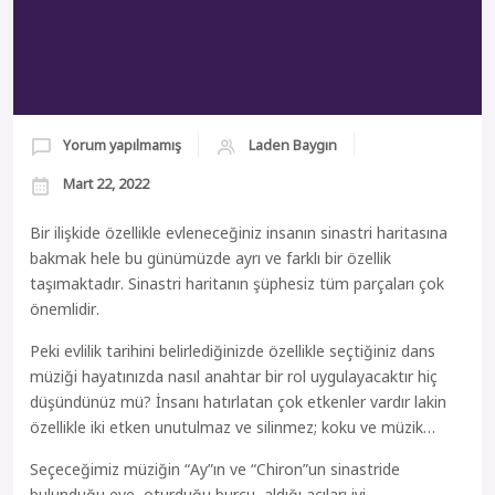
Yorum yapılmamış
Laden Baygın
Mart 22, 2022
Bir ilişkide özellikle evleneceğiniz insanın sinastri haritasına
bakmak hele bu günümüzde ayrı ve farklı bir özellik
taşımaktadır. Sinastri haritanın şüphesiz tüm parçaları çok
önemlidir.
Peki evlilik tarihini belirlediğinizde özellikle seçtiğiniz dans
müziği hayatınızda nasıl anahtar bir rol uygulayacaktır hiç
düşündünüz mü? İnsanı hatırlatan çok etkenler vardır lakin
özellikle iki etken unutulmaz ve silinmez; koku ve müzik…
Seçeceğimiz müziğin “Ay”ın ve “Chiron”un sinastride
bulunduğu eve, oturduğu burcu, aldığı açıları iyi