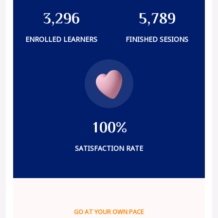
3
2
9
6
5
7
8
9
,
,
ENROLLED LEARNERS
FINISHED SESIONS
1
0
0
%
SATISFACTION RATE
GO AT YOUR OWN PACE