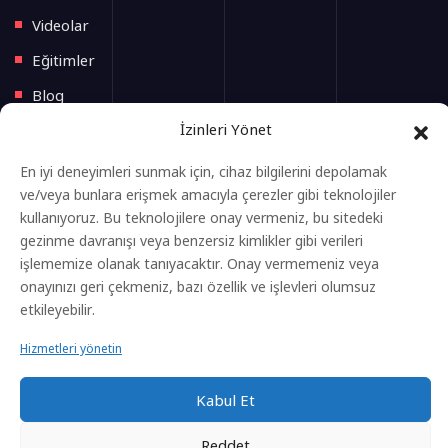
Videolar
Eğitimler
Blog
İzinleri Yönet
İletişim
En iyi deneyimleri sunmak için, cihaz bilgilerini depolamak
Yeni Başlayacak Eğitimler
ve/veya bunlara erişmek amacıyla çerezler gibi teknolojiler
kullanıyoruz. Bu teknolojilere onay vermeniz, bu sitedeki
gezinme davranışı veya benzersiz kimlikler gibi verileri
Anasayfa
işlememize olanak tanıyacaktır. Onay vermemeniz veya
Eğitimler
onayınızı geri çekmeniz, bazı özellik ve işlevleri olumsuz
etkileyebilir.
Gizlilik Politikası
Hizmetleri yönetin
Kvkk Aydınlatma Metni
Çerez Aydınlatma Metni
Kabul Et
Reddet