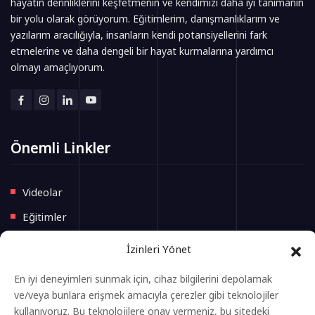
hayatın derinliklerini keşfetmenin ve kendimizi daha iyi tanımanın
bir yolu olarak görüyorum. Eğitimlerim, danışmanlıklarım ve
yazılarım aracılığıyla, insanların kendi potansiyellerini fark
etmelerine ve daha dengeli bir hayat kurmalarına yardımcı
olmayı amaçlıyorum.
Önemli Linkler
Videolar
Eğitimler
Blog
İzinleri Yönet
İletişim
En iyi deneyimleri sunmak için, cihaz bilgilerini depolamak
ve/veya bunlara erişmek amacıyla çerezler gibi teknolojiler
Yeni Başlayacak Eğitimler
kullanıyoruz. Bu teknolojilere onay vermeniz, bu sitedeki