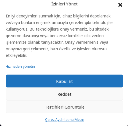
Blog
İzinleri Yönet
İletişim
En iyi deneyimleri sunmak için, cihaz bilgilerini depolamak
ve/veya bunlara erişmek amacıyla çerezler gibi teknolojiler
Yeni Başlayacak Eğitimler
kullanıyoruz. Bu teknolojilere onay vermeniz, bu sitedeki
gezinme davranışı veya benzersiz kimlikler gibi verileri
işlememize olanak tanıyacaktır. Onay vermemeniz veya
Anasayfa
onayınızı geri çekmeniz, bazı özellik ve işlevleri olumsuz
Eğitimler
etkileyebilir.
Gizlilik Politikası
Hizmetleri yönetin
Kvkk Aydınlatma Metni
Kabul Et
Çerez Aydınlatma Metni
Reddet
Tercihleri ​​görüntüle
Sitenin Tüm Hakları Laden Baygın'a Aittir.
Çerez Aydınlatma Metni