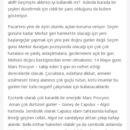
akıl!!! Geçmişte aklımızı iyi kullandık mı? Aslında burada bir
şeyleri düzeltmek için ciddi bir şans olduğunu da bizlere
gösteriyor.
Pazartesi yine de Ay’ın olumlu açıları koruma veriyor. Seçim
gününe kadar Merkür geri harekette olacağı için yeni
başlangıçlar yapmak için yine pek doğru günler değil. Seçim
günü Merkür durağan pozisyonda olacağı için çok çok
hatalara ve yanlış anlaşılmalara, gecikmelere açık bir gün.
Mühürü doğru bastığınızdan emin olmalısınız. 14 Mayıs günü
Mars Procyon – takip eden 3 gün en nefret ettiği
derecelerde olacak. Çocuklara, evlatlara dikkat, anneler
üzülmesin! Enerji alanınızı çok güçlü tutun, kötü insanlar bu
günleri her türlü negatif çalışmalar için kullanacaklardır.
Ezoterik olarak çok karanlık bir enerjidir Mars Procyon.
Aman çok dürtüsel günler – Güneş de Capulus – Algol
hattında. Sembolik olarak Capulus idam tahtasında kafaya
ilmeği geçiren cellat, Algol ise sandalyeyi alttan çekip kafayı
alandır. Belki intihar haberleri olabilir ya da sembolik anlamda