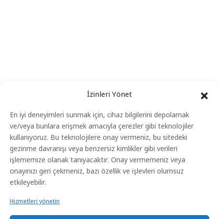
Önemli Linkler
Videolar
Eğitimler
Blog
İletişim
İzinleri Yönet
Yeni Başlayacak Eğitimler
En iyi deneyimleri sunmak için, cihaz bilgilerini depolamak
ve/veya bunlara erişmek amacıyla çerezler gibi teknolojiler
kullanıyoruz. Bu teknolojilere onay vermeniz, bu sitedeki
Anasayfa
gezinme davranışı veya benzersiz kimlikler gibi verileri
Eğitimler
işlememize olanak tanıyacaktır. Onay vermemeniz veya
onayınızı geri çekmeniz, bazı özellik ve işlevleri olumsuz
Gizlilik Politikası
etkileyebilir.
Kvkk Aydınlatma Metni
Hizmetleri yönetin
Çerez Aydınlatma Metni