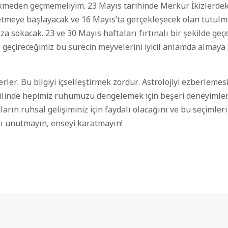
ekmeden geçmemeliyim. 23 Mayıs tarihinde Merkür İkizlerde
tmeye başlayacak ve 16 Mayıs
’
ta gerçekleşecek olan tutulma
ıza sokacak.
23
ve 30 Mayıs haftaları fırtınalı bir şekilde geçe
e geçireceğimiz
bu sürecin meyvelerini iyicil anlamda a
lmaya b
erler. Bu
bilgiyi içselleştirmek zordur. Astrolojiyi ezberlemes
hilinde hepimiz ruhumuzu dengelemek için beşeri deneyimler
arın ruhsal gelişiminiz için faydalı olacağını
ve bu seçimleri
zı unutmayın
,
enseyi karatmayın!