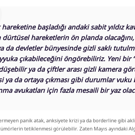
x hareketine başladığı andaki sabit yıldız 
n dür
tüsel hareketlerin
ön planda olacağını,
a da
devletler bünyesinde gizli saklı tutulm
ayyuka çıkabileceğini
öngörebiliriz. Yeni bir 
şebilir ya da çiftler arası gizli kamer
a gör
i
ya da ortaya çıkması gibi durumlar vuku b
ma avukatları için fazla mesaili bir yaz olac
ermeyen panik atak, anksiyete krizi ya da borderline gibi ak
l
tümörlerin tetiklenmesi görülebilir. Zaten Mayıs ayındaki Alg