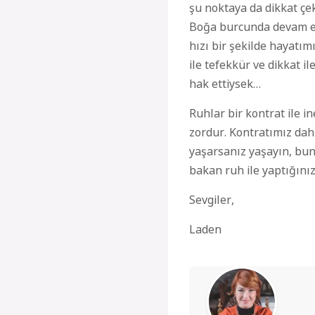
şu noktaya da dikkat ç
Boğa burcunda devam e
hızı bir şekilde hayatım
ile tefekkür ve dikkat il
hak ettiysek
…
Ruhlar bir kontrat ile in
zordur. Kontratımız da
yaşarsanız yaşayın, bunl
bakan
ruh ile
yaptığını
Sevgiler,
Laden