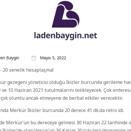
en Baygın
Mayıs 5, 2022
– 20 senelik hesaplaşma!
ür gezegeni yöneticisi olduğu İkizler burcunda gerileme ha
e 10 Haziran 2021 tutulmalarını tetikleyecek. Çok enteresa
çok olumlu ancak etmeyene de berbat etkiler verecektir.
nda Merkür İkizler burcunda 20 derece 41 dk.da retro idi.
 de Merkür’ün bu dereceye gelmesi 30 Haziran 22 tarihinde o
ce İkizler’de olan Venüs’ün 30 Kasım 20 tutulma derecesine g