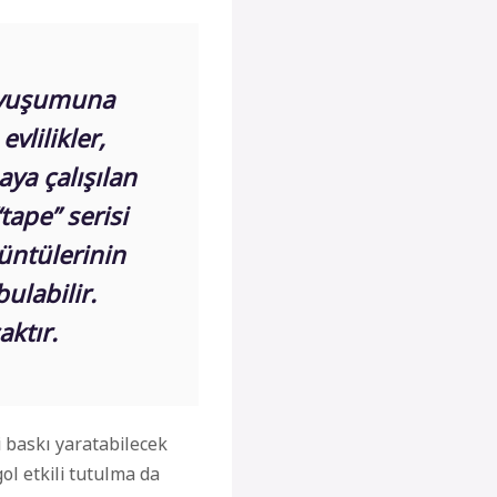
kavuşumuna
 ev
lilikler,
aya çalışılan
“tape”
serisi
üntülerinin
ulabilir.
aktır.
i baskı yaratabilecek
ol etkili tutulma da