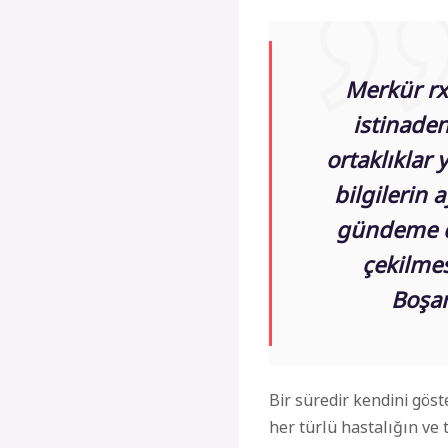
Merk
ür r
istinade
ortaklıklar
y
bilgilerin 
gündeme dü
çekilmes
Boşan
Bir süredir kendini göst
her türlü hastalığın ve 