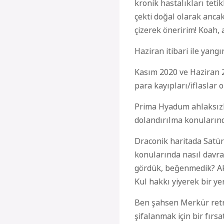
kronik hastalıkları teti
çekti doğal olarak ancak
çizerek öneririm!
Koah, 
Haziran itibari ile yang
Kasım 2020 ve Haziran 
para kayıpları
/iflaslar 
Prima Hyadum ahlaksızlık,
dolandırılma konularınd
Draconik haritada Satü
konularında nasıl davran
gördük, beğenmedik? Ak
Kul hakkı yiyerek bir ye
Ben şahsen Merkür
r
et
şifalanmak için bir fırsa