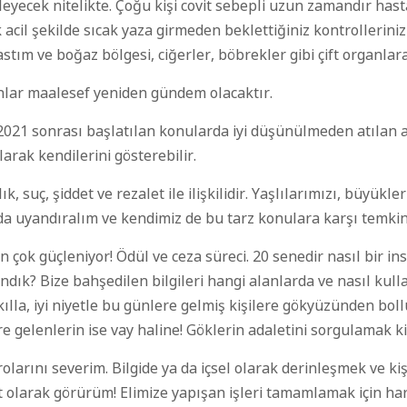
kleyecek nitelikte. Çoğu kişi covit sebepli uzun zamandır has
 acil şekilde sıcak yaza girmeden beklettiğiniz kontrolleriniz
astım ve boğaz bölgesi, ciğerler,
böbrekler gibi çift organlar
ınlar maalesef
yeniden
gündem olacaktır.
2021 sonrası başlatılan
konularda
iyi düşünülmeden atılan ad
olarak kendilerini gösterebilir.
 suç, şiddet ve rezalet ile ilişkilidir. Yaşlılarımızı, büyükler
a uyandıralım ve kendimiz de bu tarz konulara karşı temkinl
rn
çok güçleniyor! Ödül ve ceza süreci. 20 senedir nasıl bir 
dık? Bize bahşedilen bilgileri hangi alanlarda ve nasıl kull
ıll
a, iyi
niyetle bu günlere gelmiş kişilere gökyüzünden boll
re gelenlerin ise vay haline!
Göklerin adaletini sorgulamak k
rolarını
severim. Bilgide ya da içsel olarak d
erinleşmek ve kiş
t ol
arak görürüm! Elimiz
e yapışan işleri tamamlamak için ha