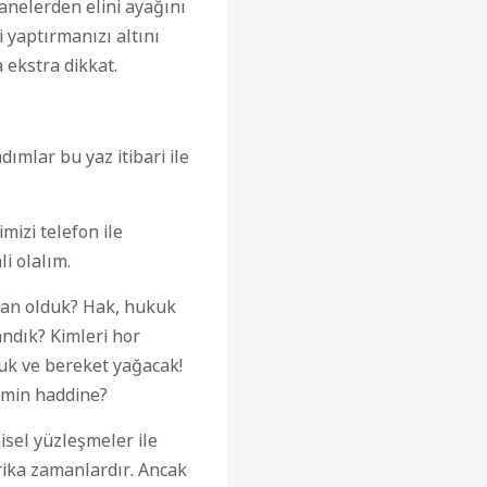
tanelerden elini ayağını
i yaptırmanızı altını
a ekstra dikkat.
ımlar bu yaz itibari ile
imizi telefon ile
i olalım.
insan olduk? Hak, hukuk
andık? Kimleri hor
uk ve bereket yağacak!
imin haddine?
isel yüzleşmeler ile
rika zamanlardır. Ancak