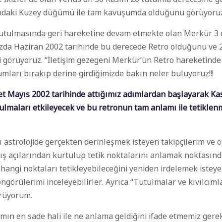
ndaki Kuzey düğümü ile tam kavuşumda olduğunu görüyoruz
tulmasında geri hareketine devam etmekte olan Merkür 3 d
zda Haziran 2002 tarihinde bu derecede Retro olduğunu ve 
i görüyoruz. “İletişim gezegeni Merkür’ün Retro hareketinde 
rumları bırakıp derine girdiğimizde bakın neler buluyoruz!!!
et Mayıs 2002 tarihinde attığımız adımlardan başlayarak Ka
ulmaları etkileyecek ve bu retronun tam anlamı ile tetikle
ı astrolojide gerçekten derinleşmek isteyen takipçilerim ve ö
ış açılarında
n kurtulup tetik nok
talarını anlamak noktasınd
hangi noktaları tetikleyebileceğini yeniden irdelem
ek istey
öngörül
erimi inceleyebilirler. Ayrıca
“
Tutulmalar ve kıvılcıml
rüyorum.
mın en sade hali ile ne anlama geldiğini ifade etmemiz gerek