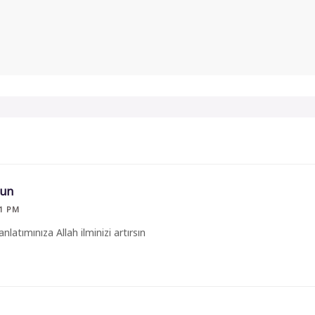
gun
51 PM
nlatımınıza Allah ilminizi artırsın