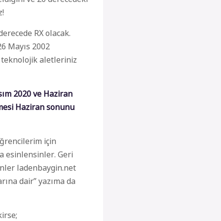
!
erecede RX olacak.
26 Mayıs 2002
teknolojik aletleriniz
sım 2020 ve Haziran
nmesi Haziran sonunu
ğrencilerim için
a esinlen
sinler. Geri
enler ladenbaygin.net
arına dair
”
yazıma da
irse;