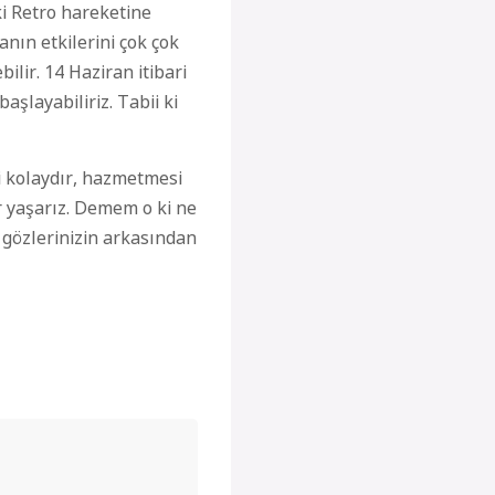
ki
Retro
hareketine
nın etkilerini çok çok
bilir. 14 Haziran itibari
aşlayabiliriz. Tabii ki
i kolaydır,
hazmetmesi
 yaşarız. Demem o ki ne
 gözlerinizin
arkasından