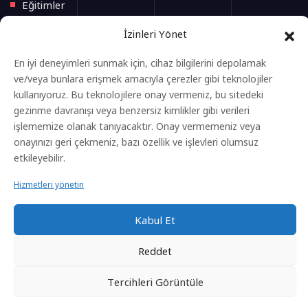
Eğitimler
Blog
İzinleri Yönet
İletişim
En iyi deneyimleri sunmak için, cihaz bilgilerini depolamak
ve/veya bunlara erişmek amacıyla çerezler gibi teknolojiler
Yeni Başlayacak Eğitimler
kullanıyoruz. Bu teknolojilere onay vermeniz, bu sitedeki
gezinme davranışı veya benzersiz kimlikler gibi verileri
işlememize olanak tanıyacaktır. Onay vermemeniz veya
Anasayfa
onayınızı geri çekmeniz, bazı özellik ve işlevleri olumsuz
Eğitimler
etkileyebilir.
Gizlilik Politikası
Hizmetleri yönetin
Kvkk Aydınlatma Metni
Kabul Et
Çerez Aydınlatma Metni
Reddet
Tercihleri ​​görüntüle
Sitenin Tüm Hakları Laden Baygın'a Aittir.