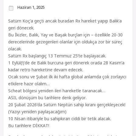
Haziran 1, 2025
Satürn Koç’a geçti ancak buradan Rx hareket yapıp Balık’a
geri dönecek.
Bu İkizler, Balık, Yay ve Başak burçları için – özellikle 20-30
derecelerinde gezegenleri olanlar için oldukça zor bir süreç
olacak.
Satürn Rx başlangıç 13 Temmuz 25’te başlayacak.
1 Eylül(!)’de de Balık burcuna geri dönerek orada 28 Kasım’a
kadar retro hareketine devam edecek.
Ocak sonu ve Şubat ilk iki hafta global anlamda çok zorlayıcı
etkilere hazır olalım…
Scheat bölgesi yeniden ileri hareketle taranacak…
ASIL dönüşüm bu tarihlere denk geliyor.
20 Şubat 2026’da Satürn Neptün sahip kıranı gerçekleşecek!
(Yazıyı yeniden paylaşacağım)
10 Nisan itibariyle bu sahipkıran ciddi bir tetik alacak.
Bu tarihlere DİKKAT!