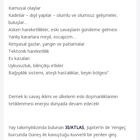
Kamusal olaylar
Kadınlar – dişil yapılar – olumlu ve olumsuz gelişmeler,
buluşlar…
Askeri hareketlilikler, eski savaşların gündeme gelmesi
Yanlış kararlara meyil, escapizm…
Kimyasal gazlar, yangın ve patlamalar
Tektonik hareketlilik
Ev kazaları
Uykusuzluk, bilinçdışı etkiler
Bağışıklık sistemi, ateşli hastalıklar, beyin bölgesi”
Demek ki savaş iklimi ve ülkelerin eski düşmanlıklarının
tetiklenmesi enerjisi dünyada devam edecek!
Yay takımyıldızında bulunan
3I/ATLAS
, Jüpiter’in de Yengeç
burcunda Güneş ile kavuştuğu kuvvetli bir yerden giriş