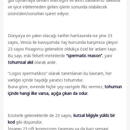
gibi oynamaya devam edeceğini ve ikinci sabianımız dikkatle
ve iyice irdelemeden girilen işlerin sonunda olabilecek
üzüntüleri/sorunları işaret ediyor.
Dünya’ya en yakın olacağı tarihin haritasında ise yine 23
sayısı, Venüs ile kavuşumda Yay burcunda karşımıza çıkıyor.
23 sayısı Pisagorcu gelenekte oldukça özel bir anlam taşır.
Bu sayı, eski felsefi metinlerde
“spermatic reason”
, yani
tohumsal akıl
olarak anılır.
“Logos spermatikos” olarak tanımlanan bu kavram, her
varlığın içinde taşıdığı yaratıcı tohumdur.
Buna göre, evrende hiçbir şey rastgele filiz vermez;
tohumun
içinde hangi ilke varsa, açığa çıkan da odur.
Ezoterik geleneklerde de 23 sayısı,
kutsal bilgiyle yüklü bir
kod
gibi düşünülür.
İnsanın 23 çift kromozom taşıması ya da bazı semavi