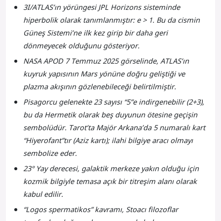
3I/ATLAS’ın yörüngesi JPL Horizons sisteminde
hiperbolik olarak tanımlanmıştır: e > 1. Bu da cismin
Güneş Sistemi’ne ilk kez girip bir daha geri
dönmeyecek olduğunu gösteriyor.
NASA APOD 7 Temmuz 2025 görselinde, ATLAS’ın
kuyruk yapısının Mars yönüne doğru geliştiği ve
plazma akışının gözlenebileceği belirtilmiştir.
Pisagorcu gelenekte 23 sayısı “5”e indirgenebilir (2+3),
bu da Hermetik olarak beş duyunun ötesine geçişin
sembolüdür. Tarot’ta Majör Arkana’da 5 numaralı kart
“Hiyerofant”tır (Aziz kartı); ilahi bilgiye aracı olmayı
sembolize eder.
23° Yay derecesi, galaktik merkeze yakın olduğu için
kozmik bilgiyle temasa açık bir titreşim alanı olarak
kabul edilir.
“Logos spermatikos” kavramı, Stoacı filozoflar