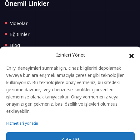
Önemli Linkler
Videolar
Eğitimler
Blog
İzinleri Yönet
İletişim
En iyi deneyimleri sunmak için, cihaz bilgilerini depolamak
Yeni Başlayacak Eğitimler
ve/veya bunlara erişmek amacıyla çerezler gibi teknolojiler
kullanıyoruz. Bu teknolojilere onay vermeniz, bu sitedeki
gezinme davranışı veya benzersiz kimlikler gibi verileri
Anasayfa
işlememize olanak tanıyacaktır. Onay vermemeniz veya
Eğitimler
onayınızı geri çekmeniz, bazı özellik ve işlevleri olumsuz
etkileyebilir.
Gizlilik Politikası
Hizmetleri yönetin
Kvkk Aydınlatma Metni
Çerez Aydınlatma Metni
Kabul Et