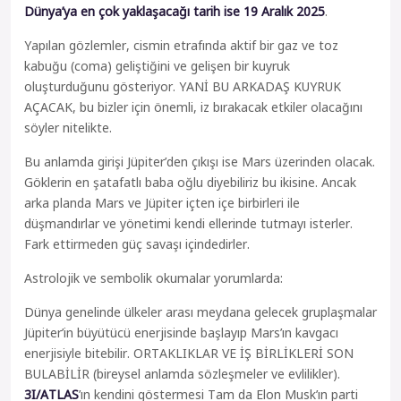
Dünya’ya en çok yaklaşacağı tarih ise 19 Aralık 2025
.
Yapılan gözlemler, cismin etrafında aktif bir gaz ve toz
kabuğu (coma) geliştiğini ve gelişen bir kuyruk
oluşturduğunu gösteriyor. YANİ BU ARKADAŞ KUYRUK
AÇACAK, bu bizler için önemli, iz bırakacak etkiler olacağını
söyler nitelikte.
Bu anlamda girişi Jüpiter’den çıkışı ise Mars üzerinden olacak.
Göklerin en şatafatlı baba oğlu diyebiliriz bu ikisine. Ancak
arka planda Mars ve Jüpiter içten içe birbirleri ile
düşmandırlar ve yönetimi kendi ellerinde tutmayı isterler.
Fark ettirmeden güç savaşı içindedirler.
Astrolojik ve sembolik okumalar yorumlarda:
Dünya genelinde ülkeler arası meydana gelecek gruplaşmalar
Jüpiter’in büyütücü enerjisinde başlayıp Mars’ın kavgacı
enerjisiyle bitebilir. ORTAKLIKLAR VE İŞ BİRLİKLERİ SON
BULABİLİR (bireysel anlamda sözleşmeler ve evlilikler).
3I/ATLAS
’ın kendini göstermesi Tam da Elon Musk’ın parti