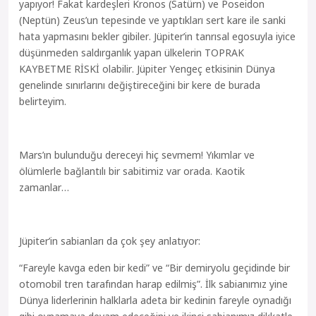
yapıyor! Fakat kardeşleri Kronos (Satürn) ve Poseidon
(Neptün) Zeus’un tepesinde ve yaptıkları sert kare ile sanki
hata yapmasını bekler gibiler. Jüpiter’in tanrısal egosuyla iyice
düşünmeden saldırganlık yapan ülkelerin TOPRAK
KAYBETME RİSKİ olabilir. Jüpiter Yengeç etkisinin Dünya
genelinde sınırlarını değiştireceğini bir kere de burada
belirteyim.
Mars’ın bulunduğu dereceyi hiç sevmem! Yıkımlar ve
ölümlerle bağlantılı bir sabitimiz var orada. Kaotik
zamanlar…
Jüpiter’in sabianları da çok şey anlatıyor:
“Fareyle kavga eden bir kedi” ve “Bir demiryolu geçidinde bir
otomobil tren tarafından harap edilmiş”. İlk sabianımız yine
Dünya liderlerinin halklarla adeta bir kedinin fareyle oynadığı