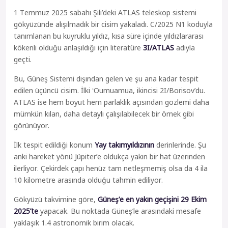
1 Temmuz 2025 sabahı Şili’deki ATLAS teleskop sistemi
gökyüzünde alışılmadık bir cisim yakaladı. C/2025 N1 koduyla
tanımlanan bu kuyruklu yıldız, kısa süre içinde yıldızlararası
kökenli olduğu anlaşıldığı için literatüre
3I/ATLAS
adıyla
geçti.
Bu, Güneş Sistemi dışından gelen ve şu ana kadar tespit
edilen üçüncü cisim. İlki ʻOumuamua, ikincisi 2I/Borisov’du.
ATLAS ise hem boyut hem parlaklık açısından gözlemi daha
mümkün kılan, daha detaylı çalışılabilecek bir örnek gibi
görünüyor.
İlk tespit edildiği konum
Yay takımyıldızının
derinlerinde. Şu
anki hareket yönü Jüpiter’e oldukça yakın bir hat üzerinden
ilerliyor. Çekirdek çapı henüz tam netleşmemiş olsa da 4 ila
10 kilometre arasında olduğu tahmin ediliyor.
Gökyüzü takvimine göre,
Güneş’e en yakın geçişini 29 Ekim
2025’te
yapacak. Bu noktada Güneş’le arasındaki mesafe
yaklaşık 1.4 astronomik birim olacak.