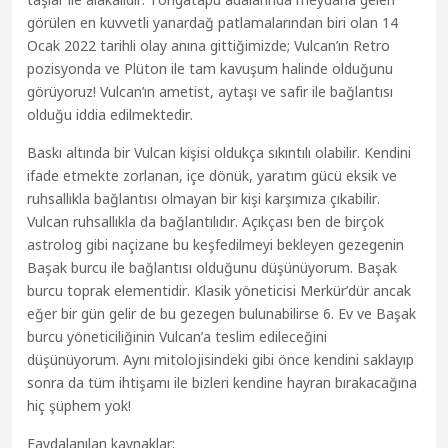
görülen en kuvvetli yanardağ patlamalarından biri olan 14
Ocak 2022 tarihli olay anına gittiğimizde; Vulcan’ın Retro
pozisyonda ve Plüton ile tam kavuşum halinde olduğunu
görüyoruz! Vulcan’ın ametist, aytaşı ve safir ile bağlantısı
olduğu iddia edilmektedir.
Baskı altında bir Vulcan kişisi oldukça sıkıntılı olabilir. Kendini
ifade etmekte zorlanan, içe dönük, yaratım gücü eksik ve
ruhsallıkla bağlantısı olmayan bir kişi karşımıza çıkabilir.
Vulcan ruhsallıkla da bağlantılıdır. Açıkçası ben de birçok
astrolog gibi naçizane bu keşfedilmeyi bekleyen gezegenin
Başak burcu ile bağlantısı olduğunu düşünüyorum. Başak
burcu toprak elementidir. Klasik yöneticisi Merkür’dür ancak
eğer bir gün gelir de bu gezegen bulunabilirse 6. Ev ve Başak
burcu yöneticiliğinin Vulcan’a teslim edileceğini
düşünüyorum. Aynı mitolojisindeki gibi önce kendini saklayıp
sonra da tüm ihtişamı ile bizleri kendine hayran bırakacağına
hiç şüphem yok!
Faydalanılan kaynaklar: