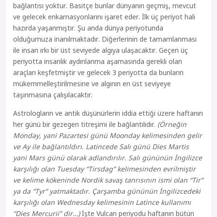
bağlantısı yoktur. Basitçe bunlar dünyanın geçmiş, mevcut
ve gelecek enkarnasyonlarını işaret eder. İlk üç periyot hali
hazırda yaşanmıştır. Şu anda dünya periyotunda
olduğumuza inanılmaktadır. Diğerlerinin de tamamlanması
ile insan ırkı bir üst seviyede algıya ulaşacaktır. Geçen üç
periyotta insanlık aydınlanma aşamasında gerekli olan
araçları keşfetmiştir ve gelecek 3 periyotta da bunların
mükemmelleştirilmesine ve algının en üst seviyeye
taşınmasına çalışılacaktır.
Astrologların ve antik düşünürlerin iddia ettiği üzere haftanın
her günü bir gezegen titreşimi ile bağlantılıdır.
(Örneğin
Monday, yani Pazartesi günü Moonday kelimesinden gelir
ve Ay ile bağlantıldırı. Latincede Salı günü Dies Martis
yani Mars günü olarak adlandırılır. Salı gününün İngilizce
karşılığı olan Tuesday “Tirsdag” kelimesinden evrilmiştir
ve kelime kökeninde Nordik savaş tanrısının ismi olan “Tir”
ya da “Tyr” yatmaktadır. Çarşamba gününün İngilizcedeki
karşılığı olan Wednesday kelimesinin Latince kullanımı
“Dies Mercurii” dir…)
İşte Vulcan periyodu haftanın bütün