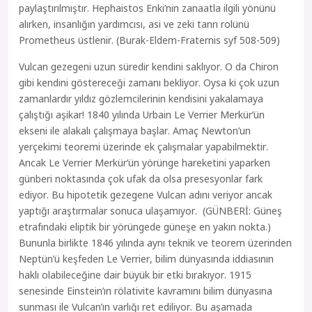
paylaştırılmıştır. Hephaistos Enki’nin zanaatla ilgili yönünü
alırken, insanlığın yardımcısı, asi ve zeki tanrı rolünü
Prometheus üstlenir. (Burak-Eldem-Fraternis syf 508-509)
Vulcan gezegeni uzun süredir kendini saklıyor. O da Chiron
gibi kendini göstereceği zamanı bekliyor. Oysa ki çok uzun
zamanlardır yıldız gözlemcilerinin kendisini yakalamaya
çalıştığı aşikar! 1840 yılında Urbain Le Verrier Merkür’ün
ekseni ile alakalı çalışmaya başlar. Amaç Newton’un
yerçekimi teoremi üzerinde ek çalışmalar yapabilmektir.
Ancak Le Verrier Merkür’ün yörünge hareketini yaparken
günberi noktasında çok ufak da olsa presesyonlar fark
ediyor. Bu hipotetik gezegene Vulcan adını veriyor ancak
yaptığı araştırmalar sonuca ulaşamıyor. (GÜNBERİ: Güneş
etrafındaki eliptik bir yörüngede güneşe en yakın nokta.)
Bununla birlikte 1846 yılında aynı teknik ve teorem üzerinden
Neptün’ü keşfeden Le Verrier, bilim dünyasında iddiasının
haklı olabileceğine dair büyük bir etki bırakıyor. 1915
senesinde Einstein’ın rölativite kavramını bilim dünyasına
sunması ile Vulcan’ın varlığı ret ediliyor. Bu aşamada