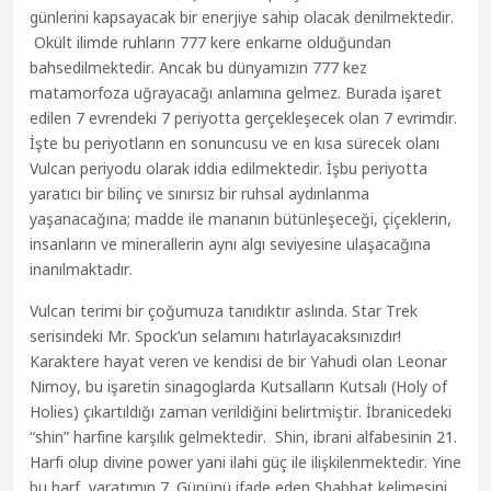
günlerini kapsayacak bir enerjiye sahip olacak denilmektedir.
Okült ilimde ruhların 777 kere enkarne olduğundan
bahsedilmektedir. Ancak bu dünyamızın 777 kez
matamorfoza uğrayacağı anlamına gelmez. Burada işaret
edilen 7 evrendeki 7 periyotta gerçekleşecek olan 7 evrimdir.
İşte bu periyotların en sonuncusu ve en kısa sürecek olanı
Vulcan periyodu olarak iddia edilmektedir. İşbu periyotta
yaratıcı bir bilinç ve sınırsız bir ruhsal aydınlanma
yaşanacağına; madde ile mananın bütünleşeceği, çiçeklerin,
insanların ve minerallerin aynı algı seviyesine ulaşacağına
inanılmaktadır.
Vulcan terimi bir çoğumuza tanıdıktır aslında. Star Trek
serisindeki Mr. Spock’un selamını hatırlayacaksınızdır!
Karaktere hayat veren ve kendisi de bir Yahudi olan Leonar
Nimoy, bu işaretin sinagoglarda Kutsalların Kutsalı (Holy of
Holies) çıkartıldığı zaman verildiğini belirtmiştir. İbranicedeki
“shin” harfine karşılık gelmektedir. Shin, ibrani alfabesinin 21.
Harfi olup divine power yani ilahi güç ile ilişkilenmektedir. Yine
bu harf, yaratımın 7. Gününü ifade eden Shabbat kelimesini