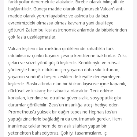
farklı yollar denemek ile alakalıdır. Birebir olarak bilinçaltı ile
bağlantılıdır. Güneşi madde olarak düşünürsek Vulcan’ı anti-
madde olarak yorumlayabiliriz ve aslında bu da bizi
evrenimizdeki olmazsa olmaz kavrama yani dualiteye
götürür! Zaten bu ikisi astronomik anlamda da birbirlerinden
çok fazla uzaklaşmazlar.
Vulcan kişilerini bir mekâna girdiklerinde rahatlıkla fark
edebilirsiniz çünkü başınızı çevirip kendilerine baktırırlar. Zeki,
çekici ve sözel yönü güçlü kişilerdir. Kendileriyle ve ruhsal
yönleriyle barışık oldukları için yaşama daha sıkı tutunan,
yaşamın sunduğu beşeri zevkleri de keyifle deneyimleyen
kişilerdir. Baskı altında olan bir Vulcan kişisi ise içine kapanık,
dürtüsel ve kıskanç bir tabiatta olacaktır. Terk edilme
korkuları, kendine ve etrafına güvensizlik, sosyopatlık gibi
durumlar görülebilir. Zeus’un insanlığa ateşi hediye eden
Prometheus’u yüksek bir dağın tepesine Hephaistos’un
yaptığı zincirlerle bağladığını da unutmamak gerekir. Hem
inanılmaz takılar hem de en azılı silahları yapan bir
yetenekten bahsediyoruz. Çok iyi tasarımcıların, iç