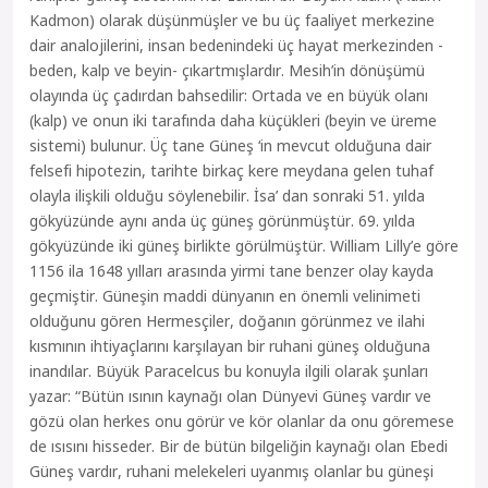
Kadmon) olarak düşünmüşler ve bu üç faaliyet merkezine
dair analojilerini, insan bedenindeki üç hayat merkezinden -
beden, kalp ve beyin- çıkartmışlardır. Mesih’in dönüşümü
olayında üç çadırdan bahsedilir: Ortada ve en büyük olanı
(kalp) ve onun iki tarafında daha küçükleri (beyin ve üreme
sistemi) bulunur. Üç tane Güneş ‘in mevcut olduğuna dair
felsefi hipotezin, tarihte birkaç kere meydana gelen tuhaf
olayla ilişkili olduğu söylenebilir. İsa’ dan sonraki 51. yılda
gökyüzünde aynı anda üç güneş görünmüştür. 69. yılda
gökyüzünde iki güneş birlikte görülmüştür. William Lilly’e göre
1156 ila 1648 yılları arasında yirmi tane benzer olay kayda
geçmiştir. Güneşin maddi dünyanın en önemli velinimeti
olduğunu gören Hermesçiler, doğanın görünmez ve ilahi
kısmının ihtiyaçlarını karşılayan bir ruhani güneş olduğuna
inandılar. Büyük Paracelcus bu konuyla ilgili olarak şunları
yazar: “Bütün ısının kaynağı olan Dünyevi Güneş vardır ve
gözü olan herkes onu görür ve kör olanlar da onu göremese
de ısısını hisseder. Bir de bütün bilgeliğin kaynağı olan Ebedi
Güneş vardır, ruhani melekeleri uyanmış olanlar bu güneşi