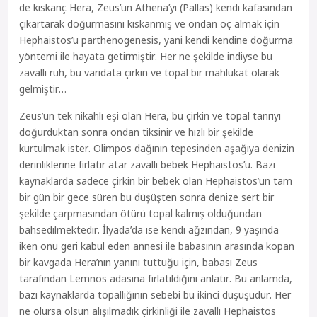
de kıskanç Hera, Zeus’un Athena’yı (Pallas) kendi kafasından
çıkartarak doğurmasını kıskanmış ve ondan öç almak için
Hephaistos’u parthenogenesis, yani kendi kendine doğurma
yöntemi ile hayata getirmiştir. Her ne şekilde indiyse bu
zavallı ruh, bu varidata çirkin ve topal bir mahlukat olarak
gelmiştir…
Zeus’un tek nikahlı eşi olan Hera, bu çirkin ve topal tanrıyı
doğurduktan sonra ondan tiksinir ve hızlı bir şekilde
kurtulmak ister. Olimpos dağının tepesinden aşağıya denizin
derinliklerine fırlatır atar zavallı bebek Hephaistos’u. Bazı
kaynaklarda sadece çirkin bir bebek olan Hephaistos’un tam
bir gün bir gece süren bu düşüşten sonra denize sert bir
şekilde çarpmasından ötürü topal kalmış olduğundan
bahsedilmektedir. İlyada’da ise kendi ağzından, 9 yaşında
iken onu geri kabul eden annesi ile babasının arasında kopan
bir kavgada Hera’nın yanını tuttuğu için, babası Zeus
tarafından Lemnos adasına fırlatıldığını anlatır. Bu anlamda,
bazı kaynaklarda topallığının sebebi bu ikinci düşüşüdür. Her
ne olursa olsun alışılmadık çirkinliği ile zavallı Hephaistos