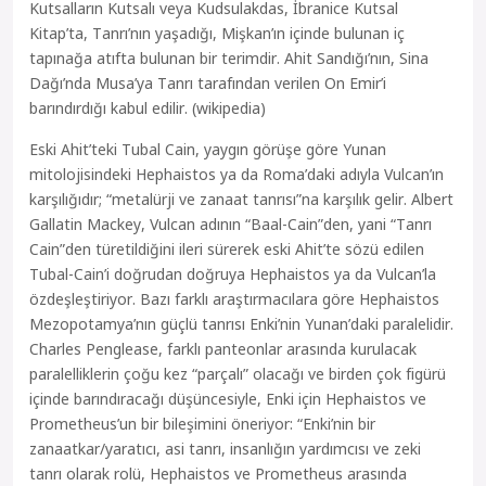
Kutsalların Kutsalı veya Kudsulakdas, İbranice Kutsal
Kitap’ta, Tanrı’nın yaşadığı, Mişkan’ın içinde bulunan iç
tapınağa atıfta bulunan bir terimdir. Ahit Sandığı’nın, Sina
Dağı’nda Musa’ya Tanrı tarafından verilen On Emir’i
barındırdığı kabul edilir. (wikipedia)
Eski Ahit’teki Tubal Cain, yaygın görüşe göre Yunan
mitolojisindeki Hephaistos ya da Roma’daki adıyla Vulcan’ın
karşılığıdır; “metalürji ve zanaat tanrısı”na karşılık gelir. Albert
Gallatin Mackey, Vulcan adının “Baal-Cain”den, yani “Tanrı
Cain”den türetildiğini ileri sürerek eski Ahit’te sözü edilen
Tubal-Cain’i doğrudan doğruya Hephaistos ya da Vulcan’la
özdeşleştiriyor. Bazı farklı araştırmacılara göre Hephaistos
Mezopotamya’nın güçlü tanrısı Enki’nin Yunan’daki paralelidir.
Charles Penglease, farklı panteonlar arasında kurulacak
paralelliklerin çoğu kez “parçalı” olacağı ve birden çok figürü
içinde barındıracağı düşüncesiyle, Enki için Hephaistos ve
Prometheus’un bir bileşimini öneriyor: “Enki’nin bir
zanaatkar/yaratıcı, asi tanrı, insanlığın yardımcısı ve zeki
tanrı olarak rolü, Hephaistos ve Prometheus arasında