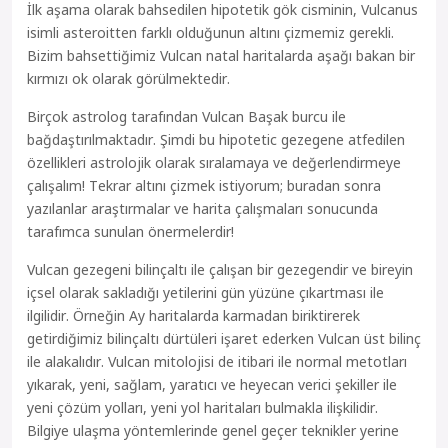
İlk aşama olarak bahsedilen hipotetik gök cisminin, Vulcanus
isimli asteroitten farklı olduğunun altını çizmemiz gerekli.
Bizim bahsettiğimiz Vulcan natal haritalarda aşağı bakan bir
kırmızı ok olarak görülmektedir.
Birçok astrolog tarafından Vulcan Başak burcu ile
bağdaştırılmaktadır. Şimdi bu hipotetic gezegene atfedilen
özellikleri astrolojik olarak sıralamaya ve değerlendirmeye
çalışalım! Tekrar altını çizmek istiyorum; buradan sonra
yazılanlar araştırmalar ve harita çalışmaları sonucunda
tarafımca sunulan önermelerdir!
Vulcan gezegeni bilinçaltı ile çalışan bir gezegendir ve bireyin
içsel olarak sakladığı yetilerini gün yüzüne çıkartması ile
ilgilidir. Örneğin Ay haritalarda karmadan biriktirerek
getirdiğimiz bilinçaltı dürtüleri işaret ederken Vulcan üst bilinç
ile alakalıdır. Vulcan mitolojisi de itibari ile normal metotları
yıkarak, yeni, sağlam, yaratıcı ve heyecan verici şekiller ile
yeni çözüm yolları, yeni yol haritaları bulmakla ilişkilidir.
Bilgiye ulaşma yöntemlerinde genel geçer teknikler yerine