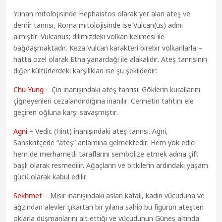
Yunan mitolojisinde Hephaistos olarak yer alan ateş ve
demir tanrısı, Roma mitolojisinde ise Vulcan(us) adını
almıştır. Vulcanus; dilimizdeki volkan kelimesi ile
bağdaşmaktadır. Keza Vulcan karakteri birebir volkanlarla –
hatta özel olarak Etna yanardağı ile alakalıdır. Ateş tanrısının
diğer kültürlerdeki karşılıkları ise şu şekildedir:
Chu Yung
– Çin inanışındaki ateş tanrısı. Göklerin kurallarını
çiğneyenleri cezalandırdığına inanılır. Cennetin tahtını ele
geçiren oğluna karşı savaşmıştır.
Agni
– Vedic (Hint) inanışındaki ateş tanrısı. Agni,
Sanskritçede “ateş” anlamına gelmektedir. Hem yok edici
hem de merhametli taraflarını sembolize etmek adına çift
başlı olarak resmedilir. Ağaçların ve bitkilerin ardındaki yaşam
gücü olarak kabul edilir.
Sekhmet
– Mısır inanışındaki aslan kafalı, kadın vücuduna ve
ağzından alevler çıkartan bir yılana sahip bu figürün ateşten
oklarla düşmanlarını alt ettiği ve vücudunun Güneş altında