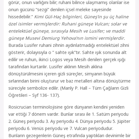
görür, onun varlığını bilir; ruhani bilince ulaşmamış olanlar ise
onun gücünü “sezgi” denilen içsel meleke sayesinde
hissedebilir.”
Kimi Gül-Haç bilginleri, Güneş’in şu üç haline
özel isimler vermişlerdir: Ruhani güneşe Vulcan; solar ve
entelektüel güneşe, sırasıyla Mesih ve Lusifer; ve maddi
güneşe Musevi Demiurg Yehova’nın ismini vermişlerdir.
Burada Lusifer ruhani zihnin aydınlatmadığı entelektüel zihni
gösterir, dolayısıyla o ” sahte ışık”tır. Sahte ışık sonunda alt
edilir ve ruhun, ikinci Logos veya Mesih denilen gerçek ışığı
tarafından kurtarılır. Lusifer aklının Mesih aklına
dönüştürülmesini içeren gizli süreçler, simyanın büyük
sırlarından birini oluşturur ve baz metalleri altına dönüştürme
süreciyle sembolize edilir. (Manly P. Hall – Tüm Çağların Gizli
Öğretileri – Syf 136- 137).
Rosicrucian terminolojisine göre dünyanın kendini yeniden
var ettiği 7 dönem vardır. Bunlar sırası ile 1. Satürn periyodu
2. Güneş periyodu 3. Ay periyodu 4. Dünya periyodu 5. Jüpiter
periyodu 6. Venüs periyodu ve 7. Vulcan periyodudur.
Bunların gezegenlerin Güneş etrafında yaptıkları devinimle bir