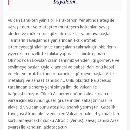
büyülenir.
Vulcan karakteri yalnız bir karakterdir. Yer altında ateşi ile
uğraşır durur ve o ateşten muhteşem kalkanlar, savaş
aletleri ve mükemmel güzellikte takılar yapmaya başlar.
Tanrıların savaşlarında yanlarından eksik etmek
istemeyeceği silahlar ve tanrıçaların takmak için birbirlerini
yiyecekleri güzellikte takılar yapması ile birlikte, bizim
Olimpos’dan kovulan çirkin tanrımız yeniden ilgi görmeye ve
sevilmeye başlar. Öyle ki annesi ve babası dahi onu kabul
ederler ve artık bir tanrı muamelesi görmeye başlar. Artık
metalürji ve zanaat tanrısıdır… Ünlü okültist Paracelsus
tarafından alchemy yani simya ilmi de Vulcan ile
bağdaştırılmıştır. Çünkü Alchemy doğada aksak olan ne
varsa içindeki ruhun güzelliği üzerinden saflaştırılması ile
alakalıdır. Vulcan bunu ateşi kullanarak yapmıştır. Güzellik
tanrıçası Afrodit ile evlendirilen Vulcan maalesef yalnızlıktan
kurtulamayacaktır çünkü Afrodit (Venüs), savaş tanrısı Ares
(Mars) ile kendisini aldatacaktır!