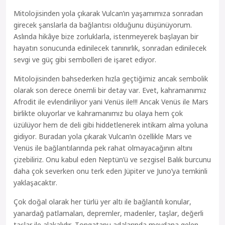
Mitolojisinden yola çıkarak Vulcan’ın yaşamımıza sonradan
girecek şanslarla da bağlantısı olduğunu düşünüyorum.
Aslında hikâye bize zorluklarla, istenmeyerek başlayan bir
hayatın sonucunda edinilecek tanınırlık, sonradan edinilecek
sevgi ve güç gibi sembolleri de işaret ediyor.
Mitolojisinden bahsederken hızla geçtiğimiz ancak sembolik
olarak son derece önemli bir detay var. Evet, kahramanımız
Afrodit ile evlendiriliyor yani Venüs ile!!! Ancak Venüs ile Mars
birlikte oluyorlar ve kahramanımız bu olaya hem çok
üzülüyor hem de deli gibi hiddetlenerek intikam alma yoluna
gidiyor. Buradan yola çıkarak Vulcan’ın özellikle Mars ve
Venüs ile bağlantılarında pek rahat olmayacağının altını
çizebiliriz. Onu kabul eden Neptün’ü ve sezgisel Balık burcunu
daha çok severken onu terk eden Jüpiter ve Juno’ya temkinli
yaklaşacaktır.
Çok doğal olarak her türlü yer altı ile bağlantılı konular,
yanardağ patlamaları, depremler, madenler, taşlar, değerli
taşlar ile alakalıdır. Tongatapu adalarında meydana gelen