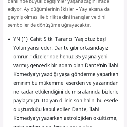
dahilinde büyük değişimler yaşanacağını ifade
ediyor. Ay düğümlerinin İkizler – Yay aksına da
geçmiş olması ile birlikte dini inanışlar ve dini
semboller de dönüşüme uğrayacaktır.
YN (1): Cahit Sıtkı Tarancı “Yaş otuz beş!
Yolun yarısı eder. Dante gibi ortasındayız
ömrün.” dizelerinde henüz 35 yaşına yeni
varmış gencecik bir adam olan Dante’nin İlahi
Komedya’yı yazdığı yaşa gönderme yaparken
eminim bu mükemmel eserden ve yazarından
ne kadar etkilendiğini de mısralarında bizlerle
paylaşmıştı. İtalyan dilinin son halini bu eserle
oluşturduğu kabul edilen Dante, İlahi
Komedya’yı yazarken astrolojiden okültizme,
mitolojiden dine, birçok derin alanı