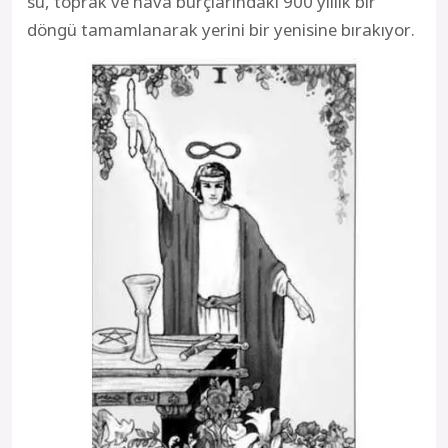
su, toprak ve hava burçlarındaki 900 yıllık bir
döngü tamamlanarak yerini bir yenisine bırakıyor.