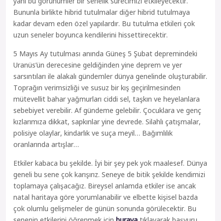
yani bu görünümler bir senelik sürecimizi etkileyecektir.
Bununla birlikte hibrid tutulmalar diğer hibrid tutulmaya
kadar devam eden özel yapılardır. Bu tutulma etkileri çok
uzun seneler boyunca kendilerini hissettirecektir.
5 Mayıs Ay tutulması anında Güneş 5 Şubat depremindeki
Uranüs’ün derecesine geldiğinden yine deprem ve yer
sarsıntıları ile alakalı gündemler dünya genelinde oluşturabilir.
Toprağın verimsizliği ve susuz bir kış geçirilmesinden
mütevellit bahar yağmurları ciddi sel, taşkın ve heyelanlara
sebebiyet verebilir. Af gündeme gelebilir. Çocuklara ve genç
kızlarımıza dikkat, sapkınlar yine devrede. Silahlı çatışmalar,
polisiye olaylar, kindarlık ve suça meyil… Bağımlılık
oranlarında artışlar…
Etkiler kabaca bu şekilde. İyi bir şey pek yok maalesef. Dünya
geneli bu sene çok karışırız. Seneye de bitik şekilde kendimizi
toplamaya çalışacağız. Bireysel anlamda etkiler ise ancak
natal haritaya göre yorumlanabilir ve elbette kişisel bazda
çok olumlu gelişmeler de günün sonunda görülecektir. Bu
senenin etkilerini öğrenmek için
buraya
tıklayarak başvuru