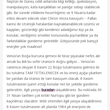
Neptün ile Güneş ciddi anlamda bilgi kirliliği, spekülasyon,
manipülasyon, kafa karışıklıkları ve paniğe sebep olabilecek
gibi. Bir süredir etkilerini hissettiğimiz ve 9 Nisan’a kadar
etkisi devam edecek olan Chiron Vesta kavuşum – Pallas
karesi de stratejik hatalardan kaynaklanabilecek üzüntü ve
kayıpları, gösterdiği gibi kendimizi adadığımız kişi ya da
konular, verdiğimiz emekler konusunda pişmanlıklar ya da
farkındalıklar gündeme getirebilir. Gökyüzünde pek barışçıl
enerjiler yok maalesef.
Venüs’ün Boğa burcuna girmesi ile biraz piyasalar nefes alır
ancak bu ikili bu sefer Uranüs’e doğru gidiyor… Venüs’ün
canımıza okuyan 8 Kasım 22 Boğa tutulmasına gelmesi ile
bu tutulma TAM TETİKLENECEK ve bu enerji açığa çıkarken
bir yandan da Uranüs ile tam kavuşum olacak. 8 Kasım
tutulmasının işaret ettiği konular net bir şekilde gündeme
gelecektir, ilgili yazıya
buradan
ulaşabilirsiniz. Bu noktada 30-
31 Nisan tarihleri çok kritik! Nurtopu gibi bir gündem
kaçınılmaz olacaktır. Web sitemden ilgili yazıya ulaşabilirsiniz.
8 Kasım tutulmasının alt planda 1984 yılı enerjisini de