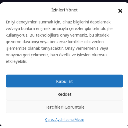
İletişim
İzinleri Yönet
Yeni Başlayacak Eğitimler
En iyi deneyimleri sunmak için, cihaz bilgilerini depolamak
ve/veya bunlara erişmek amacıyla çerezler gibi teknolojiler
kullanıyoruz. Bu teknolojilere onay vermeniz, bu sitedeki
Anasayfa
gezinme davranışı veya benzersiz kimlikler gibi verileri
işlememize olanak tanıyacaktır. Onay vermemeniz veya
Eğitimler
onayınızı geri çekmeniz, bazı özellik ve işlevleri olumsuz
Gizlilik Politikası
etkileyebilir.
Kvkk Aydınlatma Metni
Çerez Aydınlatma Metni
Kabul Et
Reddet
Tercihleri ​​görüntüle
Sitenin Tüm Hakları Laden Baygın'a Aittir.
Çerez Aydınlatma Metni
Gizlilik Politikası
Kvkk Aydınlatma Metni