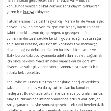
hala havadan gelebilecek zararlar etkisi var – nükleer
konusunda yeniden dikkat çekmek zorundayım. Sahipkıran
yazım için
buraya
tıklayınız.
Tutulma esnasında deklinasyon dışı Mars’a bir de Venüs eşlik
ediyor  Yok, ağlamıyorum, gözüme bir şey kaçtı! En basit
tabiri ile deklinasyon dışı gezegen, o gezegenin gölge
yönlerinin dürtüsel şekilde kendini göstereceği, adeta sağa
sola savrulurcasına, düşüncesiz, korumasız ve manyakça
davranacağına delalettir. Satürn bu ikisini hiç sevmez ve
Balık burcundaki pozisyonunda adeta ilahi adaleti sağlamak
için önce bekleyip “bakalım neler yapacaklar bir görelim”
diyecek ve yaklaşık 2 sene sonra canımıza ot tıkamak için
sabırla bekleyecektir.
Yeni aylar ve Güneş tutulmaları başlatıcı enerjiler içerirken
takip eden dolunay ya da ay tutulmaları bu konuları
netleştirir. Bu noktada tutulmalar bir arada yorumlanmalıdır.
Mayıs tutulmasında intihar oranlarında artış dikkat çekiyor.
Ani yaşanacak olaylar sonrası gelişebilecek ciddi bereketsizlik
ve kıtlık konuları – zaten senelerdir yazdım bu konuyu, o