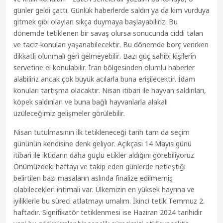
günler geldi çattı. Günlük haberlerde saldırı ya da kim vurduya
gitmek gibi olayları sıkça duymaya başlayabiliriz. Bu
dönemde tetiklenen bir savaş olursa sonucunda ciddi talan
ve taciz konuları yaşanabilecektir. Bu dönemde borç verirken
dikkatli olunmalı geri gelmeyebilir. Bazı güç sahibi kişilerin
servetine el konulabilir. İran bölgesinden olumlu haberler
alabiliriz ancak çok büyük acılarla buna erişilecektir. İdam
konuları tartışma olacaktır. Nisan itibari ile hayvan saldırıları,
köpek saldırıları ve buna bağlı hayvanlarla alakalı
üzüleceğimiz gelişmeler görülebilir.
Nisan tutulmasının ilk tetikleneceği tarih tam da seçim
gününün kendisine denk geliyor. Açıkçası 14 Mayıs günü
itibari ile iktidarın daha güçlü etikler aldığını görebiliyoruz.
Önümüzdeki haftayı ve takip eden günlerde netleştiği
belirtilen bazı masaların aslında finalize edilmemiş
olabilecekleri ihtimali var. Ülkemizin en yüksek hayrına ve
iyiliklerle bu süreci atlatmayı umalım. İkinci tetik Temmuz 2.
haftadır. Signifikatör tetiklenmesi ise Haziran 2024 tarihidir