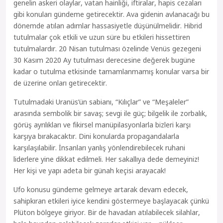
genelin askeri olaylar, vatan hainliği, iftiralar, hapis cezaları
gibi konuları gündeme getirecektir. Ava gidenin avlanacağı bu
dönemde atılan adımlar hassasiyetle düşünülmelidir. Hibrid
tutulmalar çok etkili ve uzun süre bu etkileri hissettiren
tutulmalardır. 20 Nisan tutulması özelinde Venüs gezegeni
30 Kasım 2020 Ay tutulması derecesine değerek bugüne
kadar o tutulma etkisinde tamamlanmamış konular varsa bir
de üzerine onları getirecektir.
Tutulmadaki Uranüs’ün sabianı, “Kılıçlar” ve “Meşaleler”
arasında sembolik bir savaş; sevgi ile güç; bilgelik ile zorbalık,
görüş ayrılıkları ve fikirsel manüpilasyonlarla bizleri karşı
karşıya bırakacaktır. Dini konularda propagandalarla
karşılaşılabilir. İnsanları yanlış yönlendirebilecek ruhani
liderlere yine dikkat edilmeli. Her sakallıya dede demeyiniz!
Her kişi ve yapı adeta bir günah keçisi arayacak!
Ufo konusu gündeme gelmeye artarak devam edecek,
sahipkıran etkileri iyice kendini göstermeye başlayacak çünkü
Plüton bölgeye giriyor. Bir de havadan atılabilecek silahlar,