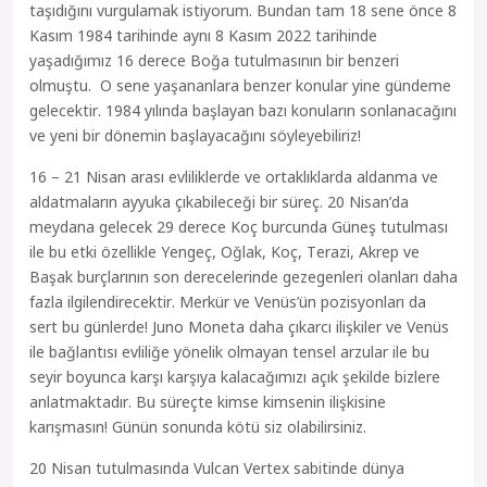
taşıdığını vurgulamak istiyorum. Bundan tam 18 sene önce 8
Kasım 1984 tarihinde aynı 8 Kasım 2022 tarihinde
yaşadığımız 16 derece Boğa tutulmasının bir benzeri
olmuştu. O sene yaşananlara benzer konular yine gündeme
gelecektir. 1984 yılında başlayan bazı konuların sonlanacağını
ve yeni bir dönemin başlayacağını söyleyebiliriz!
16 – 21 Nisan arası evliliklerde ve ortaklıklarda aldanma ve
aldatmaların ayyuka çıkabileceği bir süreç. 20 Nisan’da
meydana gelecek 29 derece Koç burcunda Güneş tutulması
ile bu etki özellikle Yengeç, Oğlak, Koç, Terazi, Akrep ve
Başak burçlarının son derecelerinde gezegenleri olanları daha
fazla ilgilendirecektir. Merkür ve Venüs’ün pozisyonları da
sert bu günlerde! Juno Moneta daha çıkarcı ilişkiler ve Venüs
ile bağlantısı evliliğe yönelik olmayan tensel arzular ile bu
seyir boyunca karşı karşıya kalacağımızı açık şekilde bizlere
anlatmaktadır. Bu süreçte kimse kimsenin ilişkisine
karışmasın! Günün sonunda kötü siz olabilirsiniz.
20 Nisan tutulmasında Vulcan Vertex sabitinde dünya