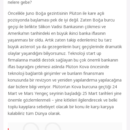
nelere gebe?
Öncelikle Juno Boğa gezintisinin Plüton ile kare açılı
pozisyonda başlaması pek de iyi değil. Zaten Boğa burcu
geçişi ile birlikte Silikon Vadisi Bankasının çökmesi ve
Amerika’nın tarihindeki en büyük ikinci banka iflasının
yaşanması bir oldu. Artık zaten takip edenleriniz bu tarz
büyük asteroit ya da gezegenlerin burç geçişlerinde dramatik
olaylar yaşandığını biliyorsunuz. Teknoloji start up
firmalarına maddi destek sağlayan bu çok önemli bankanın
iflas bayrağını çekmesi aslında Plüton Kova öncesinde
teknoloji bağlantılı girişimler ve bunların finansmanı
konusunda bir revizyon ve yeniden yapılandırma yapılacağına
dair bizlere bilgi veriyor. Plüton’un Kova burcuna geçtiği 24
Mart ve Mars Yengeç seyrinin başladığı 25 Mart tarihleri yine
önemle gözlemlenmeli – yine kitleleri ilgilendirecek ve belki
toplu kayıplara sebebiyet olacak bir konu ile karşı karşıya
kalabiliriz tüm Dünya olarak.